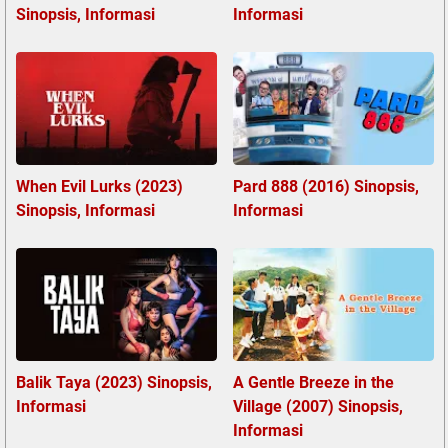
Sinopsis, Informasi
Informasi
When Evil Lurks (2023)
Pard 888 (2016) Sinopsis,
Sinopsis, Informasi
Informasi
Balik Taya (2023) Sinopsis,
A Gentle Breeze in the
Informasi
Village (2007) Sinopsis,
Informasi