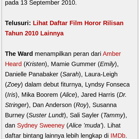
pada 13 September 2010.
Telusuri:
Lihat Daftar Film Horor Rilisan
Tahun 2010 Lainnya
The Ward
menampilkan peran dari
Amber
Heard
(
Kristen
), Mamie Gummer (
Emily
),
Danielle Panabaker (
Sarah
), Laura-Leigh
(
Zoey
) dalam debut fiturnya, Lyndsy Fonseca
(
Iris
), Mika Boorem (
Alice
), Jared Harris (
Dr.
Stringer
), Dan Anderson (
Roy
), Susanna
Burney (
Suster Lundt
), Sali Sayler (
Tammy
),
dan
Sydney Sweeney
(
Alice 'muda'
). Lihat
daftar bintang lainnya lebih lengkap di
IMDb
.