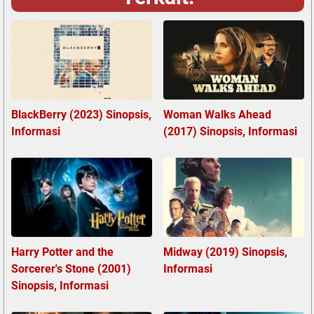
BlackBerry (2023) Sinopsis,
Woman Walks Ahead
Informasi
(2017) Sinopsis, Informasi
Harry Potter and the
Midway (2019) Sinopsis,
Sorcerer's Stone (2001)
Informasi
Sinopsis, Informasi