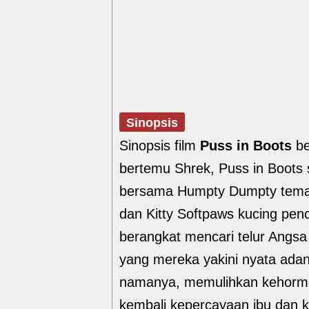
Sinopsis
Sinopsis film
Puss in Boots
be
bertemu Shrek, Puss in Boots 
bersama Humpty Dumpty teman
dan Kitty Softpaws kucing pen
berangkat mencari telur Ang
yang mereka yakini nyata ada
namanya, memulihkan kehorma
kembali kepercayaan ibu dan ko