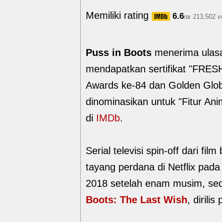
Memiliki rating
6.6
213,502 v
/10
Puss in Boots
menerima ulasan
mendapatkan sertifikat "FRESH
Awards ke-84 dan Golden Glob
dinominasikan untuk "Fitur Anim
di
IMDb
.
Serial televisi spin-off dari film
tayang perdana di Netflix pada
2018 setelah enam musim, sed
Boots: The Last Wish
, diril