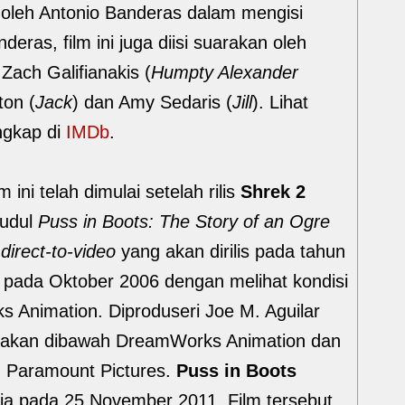
oleh Antonio Banderas dalam mengisi
deras, film ini juga diisi suarakan oleh
 Zach Galifianakis (
Humpty Alexander
ton (
Jack
) dan Amy Sedaris (
Jill
). Lihat
engkap di
IMDb
.
ni telah dimulai setelah rilis
Shrek 2
judul
Puss in Boots: The Story of an Ogre
m
direct-to-video
yang akan dirilis pada tahun
 pada Oktober 2006 dengan melihat kondisi
s Animation. Diproduseri Joe M. Aguilar
kerjakan dibawah DreamWorks Animation dan
eh Paramount Pictures.
Puss in Boots
nesia pada 25 November 2011. Film tersebut