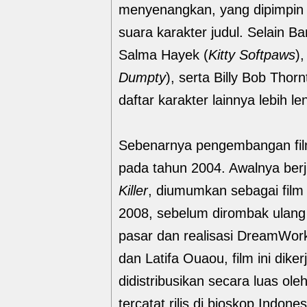
menyenangkan, yang dipimpin 
suara karakter judul. Selain Ban
Salma Hayek (
Kitty Softpaws
),
Dumpty
), serta Billy Bob Thorn
daftar karakter lainnya lebih l
Sebenarnya pengembangan film i
pada tahun 2004. Awalnya ber
Killer
, diumumkan sebagai fil
2008, sebelum dirombak ulang
pasar dan realisasi DreamWork
dan Latifa Ouaou, film ini di
didistribusikan secara luas ol
tercatat rilis di bioskop Indo