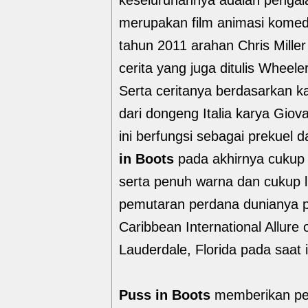
keseluruhannya adalah peng
merupakan film animasi komedi
tahun 2011 arahan Chris Mille
cerita yang juga ditulis Wheel
Serta ceritanya berdasarkan k
dari dongeng Italia karya Giov
ini berfungsi sebagai prekuel d
in Boots
pada akhirnya cukup 
serta penuh warna dan cukup l
pemutaran perdana dunianya p
Caribbean International Allure 
Lauderdale, Florida pada saat i
Puss in Boots
memberikan pen