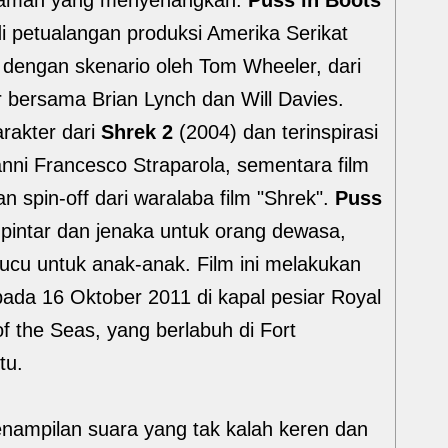
alaman yang menyenangkan.
Puss in Boots
 petualangan produksi Amerika Serikat
r dengan skenario oleh Tom Wheeler, dari
er bersama Brian Lynch dan Will Davies.
arakter dari
Shrek 2
(2004) dan terinspirasi
anni Francesco Straparola, sementara film
an spin-off dari waralaba film "Shrek".
Puss
pintar dan jenaka untuk orang dewasa,
ucu untuk anak-anak. Film ini melakukan
ada 16 Oktober 2011 di kapal pesiar Royal
of the Seas, yang berlabuh di Fort
tu.
ampilan suara yang tak kalah keren dan