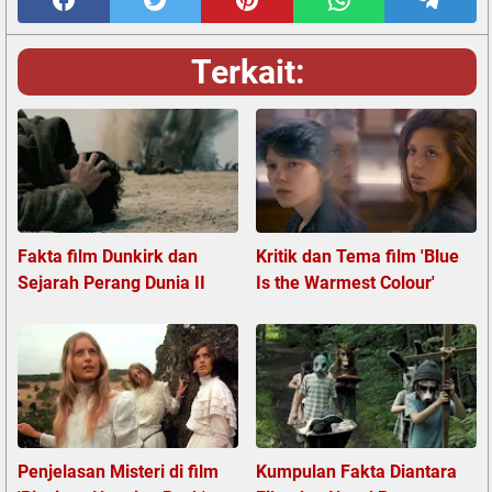
Terkait:
Fakta film Dunkirk dan
Kritik dan Tema film 'Blue
Sejarah Perang Dunia II
Is the Warmest Colour'
Penjelasan Misteri di film
Kumpulan Fakta Diantara