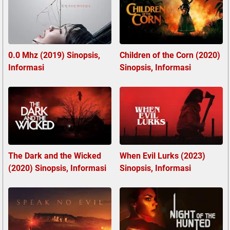
0.0 Mhz (2019) Sinopsis,
Children of the Corn (2020)
Informasi
Sinopsis, Informasi
The Dark and the Wicked
When Evil Lurks (2023)
(2020) Sinopsis, Informasi
Sinopsis, Informasi