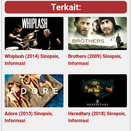
Terkait:
Whiplash (2014) Sinopsis,
Brothers (2009) Sinopsis,
Informasi
Informasi
Adore (2013) Sinopsis,
Hereditary (2018) Sinopsis,
Informasi
Informasi