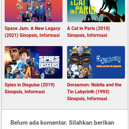
Space Jam: A New Legacy
A Cat in Paris (2010)
(2021) Sinopsis, Informasi
Sinopsis, Informasi
Spies in Disguise (2019)
Doraemon: Nobita and the
Sinopsis, Informasi
Tin Labyrinth (1993)
Sinopsis, Informasi
Belum ada komentar. Silahkan berikan