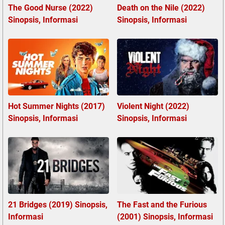
The Good Nurse (2022)
Death on the Nile (2022)
Sinopsis, Informasi
Sinopsis, Informasi
Hot Summer Nights (2017)
Violent Night (2022)
Sinopsis, Informasi
Sinopsis, Informasi
21 Bridges (2019) Sinopsis,
The Fast and the Furious
Informasi
(2001) Sinopsis, Informasi