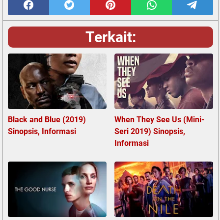
Terkait:
Black and Blue (2019)
When They See Us (Mini-
Sinopsis, Informasi
Seri 2019) Sinopsis,
Informasi