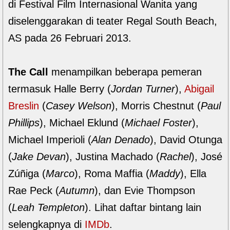
di Festival Film Internasional Wanita yang
diselenggarakan di teater Regal South Beach,
AS pada 26 Februari 2013.
The Call
menampilkan beberapa pemeran
termasuk Halle Berry (
Jordan Turner
),
Abigail
Breslin
(
Casey Welson
), Morris Chestnut (
Paul
Phillips
), Michael Eklund (
Michael Foster
),
Michael Imperioli (
Alan Denado
), David Otunga
(
Jake Devan
), Justina Machado (
Rachel
), José
Zúñiga (
Marco
), Roma Maffia (
Maddy
), Ella
Rae Peck (
Autumn
), dan Evie Thompson
(
Leah Templeton
). Lihat daftar bintang lain
selengkapnya di
IMDb
.