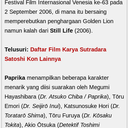
Festival Film Internasional Venesia ke-63 pada
2 September 2006, di mana itu bersaing
memperebutkan penghargaan Golden Lion
namun kalah dari
Still Life
(2006).
Telusuri:
Daftar Film Karya Sutradara
Satoshi Kon Lainnya
Paprika
menampilkan beberapa karakter
menarik yang diisi suarakan oleh Megumi
Hayashibara (
Dr. Atsuko Chiba / Paprika
), Tōru
Emori (
Dr. Seijirō Inui
), Katsunosuke Hori (
Dr.
Toratarō Shima
), Tōru Furuya (
Dr. Kōsaku
Tokita
), Akio Ōtsuka (
Detektif Toshimi