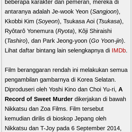
beberapa karakter dan pemeran, mereka di
antaranya adalah Je-wook Yeon (
Sangjoon
),
Kkobbi Kim (
Soyeon
), Tsukasa Aoi (
Tsukasa
),
Ryôtarô Yonemura (
Ryota
), Kôji Shiraishi
(
Tashiro
), dan Park Jeong-yoon (
Go Yoon-jin
).
Lihat daftar bintang lain selengkapnya di
IMDb
.
Film beranggaran rendah ini melakukan semua
pengambilan gambarnya di Korea Selatan.
Diproduseri oleh Yoshi Kino dan Choi Yu-ri,
A
Record of Sweet Murder
dikerjakan di bawah
Nikkatsu dan Zoa Films. Film tersebut
kemudian dirilis di bioskop Jepang oleh
Nikkatsu dan T-Joy pada 6 September 2014,