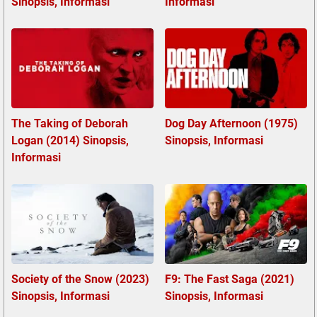
Sinopsis, Informasi
Informasi
The Taking of Deborah
Dog Day Afternoon (1975)
Logan (2014) Sinopsis,
Sinopsis, Informasi
Informasi
Society of the Snow (2023)
F9: The Fast Saga (2021)
Sinopsis, Informasi
Sinopsis, Informasi