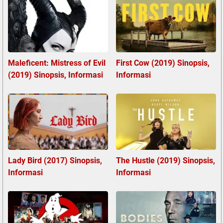
Maleficent: Mistress of Evil
First Cow (2019) Sinopsis,
(2019) Sinopsis, Informasi
Informasi
Lady Bird (2017) Sinopsis,
The Hustle (2019) Sinopsis,
Informasi
Informasi