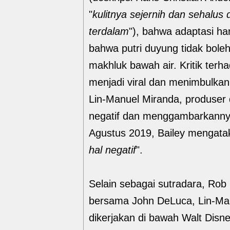
"
kulitnya sejernih dan sehalus
terdalam
"), bahwa adaptasi ha
bahwa putri duyung tidak bole
makhluk bawah air. Kritik terhad
menjadi viral dan menimbulka
Lin-Manuel Miranda, produser d
negatif dan menggambarkanny
Agustus 2019, Bailey mengata
hal negatif
".
Selain sebagai sutradara, Rob 
bersama John DeLuca, Lin-Manu
dikerjakan di bawah Walt Disn