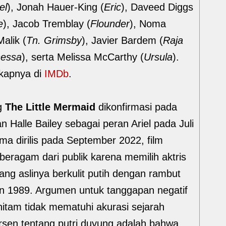
el
), Jonah Hauer-King (
Eric
), Daveed Diggs
e
), Jacob Tremblay (
Flounder
), Noma
Malik (
Tn. Grimsby
), Javier Bardem (
Raja
essa
), serta Melissa McCarthy (
Ursula
).
gkapnya di
IMDb
.
g
The Little Mermaid
dikonfirmasi pada
Halle Bailey sebagai peran Ariel pada Juli
ma dirilis pada September 2022, film
eragam dari publik karena memilih aktris
yang aslinya berkulit putih dengan rambut
un 1989. Argumen untuk tanggapan negatif
itam tidak mematuhi akurasi sejarah
ersen tentang putri duyung adalah bahwa