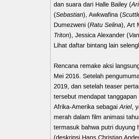
dan suara dari Halle Bailey (
Ari
(
Sebastian
), Awkwafina (
Scuttl
Dumezweni (
Ratu Selina
), Art 
Triton
), Jessica Alexander (
Van
Lihat daftar bintang lain selen
Rencana remake aksi langsun
Mei 2016. Setelah pengumuman 
2019, dan setelah teaser perta
tersebut mendapat tanggapan b
Afrika-Amerika sebagai
Ariel
, 
merah dalam film animasi tah
termasuk bahwa putri duyung h
(deskripsi Hans Christian And