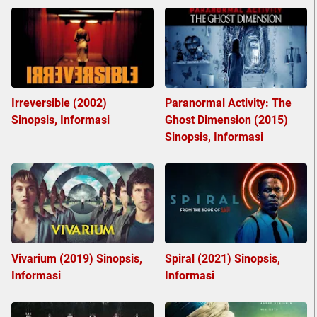
Irreversible (2002)
Paranormal Activity: The
Sinopsis, Informasi
Ghost Dimension (2015)
Sinopsis, Informasi
Vivarium (2019) Sinopsis,
Spiral (2021) Sinopsis,
Informasi
Informasi