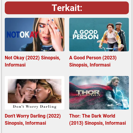
Terkait:
Not Okay (2022) Sinopsis,
A Good Person (2023)
Informasi
Sinopsis, Informasi
Don't Worry Darling (2022)
Thor: The Dark World
Sinopsis, Informasi
(2013) Sinopsis, Informasi