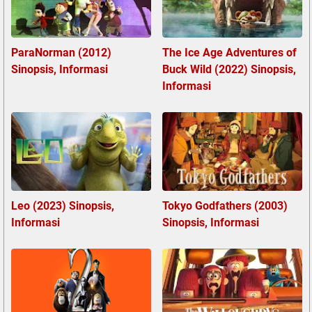
ParaNorman (2012)
The Ice Age Adventures of
Sinopsis, Informasi
Buck Wild (2022) Sinopsis,
Informasi
Leo (2023) Sinopsis,
Tokyo Godfathers (2003)
Informasi
Sinopsis, Informasi