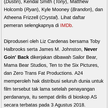
(
Dustin
), Kendal Smith (
Tony
), Matthew
Holcomb (
Ryan
), Kyle Mooney (
Brandon
), dan
Atheena Frizzell (
Crystal
). Lihat daftar
pemeran selengkapnya di
IMDb
.
Diproduseri oleh Liz Cardenas bersama Toby
Halbrooks serta James M. Johnston,
Never
Goin' Back
dikerjakan dibawah Sailor Bear,
Mama Bear Studios, Ten to the Six Pictures,
dan Zero Trans Fat Productions. A24
memperoleh hak distribusi seluruh dunia untuk
film tersebut tak lama setelah penayangan
perdananya, itu sempat dirilis di bioskop AS
secara terbatas pada 3 Agustus 2018.