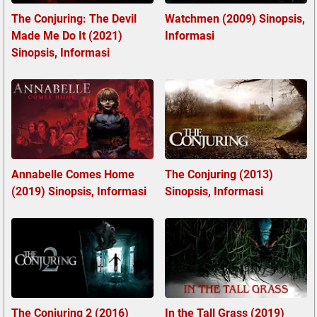
The Conjuring: The Devil
Watchmen (2009) Sinopsis,
Made Me Do It (2021)
Informasi
Sinopsis, Informasi
Annabelle Comes Home
The Conjuring (2013)
(2019) Sinopsis, Informasi
Sinopsis, Informasi
The Conjuring 2 (2016)
In the Tall Grass (2019)