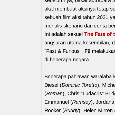
sebelumnya, bakat sutradara Ju
akal membuat aksinya tetap s
sebuah film aksi tahun 2021 yan
menulis skenario dan cerita be
Ini adalah sekuel
The Fate of 
angsuran utama kesembilan, d
"Fast & Furious".
F9
melakukan
di beberapa negara.
Beberapa pahlawan waralaba ke
Diesel (
Dominic Toretto
), Mich
(
Roman
), Chris "Ludacris" Brid
Emmanuel (
Ramsey
), Jordana
Rooker (
Buddy
), Helen Mirren 