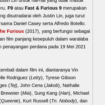
stin Lin untuk hal-hal yang tidak masuk
eru.
F9
atau
Fast & Furious 9
merupakan
g disutradarai oleh Justin Lin, juga turut
rsama Daniel Casey serta Alfredo Botello.
the Furious
(2017), yang berfungsi sebagai
an film panjang kesepuluh dalam waralaba
 penayangan perdana pada 19 Mei 2021
mbali dalam film ini, diantaranya Vin
elle Rodriguez (
Letty
), Tyrese Gibson
ges (
Tej
), John Cena (
Jakob
), Nathalie
 Brewster (
Mia
), Sung Kang (
Han
), Michael
(
Queenie
), Kurt Russell (
Tn. Nobody
), dan