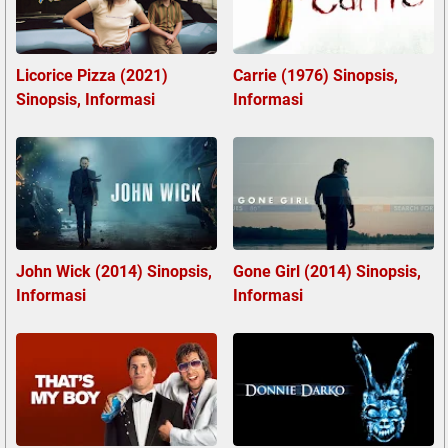
Licorice Pizza (2021)
Carrie (1976) Sinopsis,
Sinopsis, Informasi
Informasi
John Wick (2014) Sinopsis,
Gone Girl (2014) Sinopsis,
Informasi
Informasi