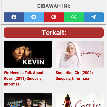
DIBAWAH INI:
Terkait:
We Need to Talk About
Samaritan Girl (2004)
Kevin (2011) Sinopsis,
Sinopsis, Informasi
Informasi