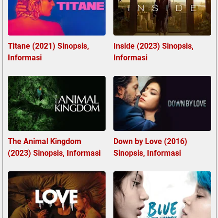
Titane (2021) Sinopsis,
Inside (2023) Sinopsis,
Informasi
Informasi
The Animal Kingdom
Down by Love (2016)
(2023) Sinopsis, Informasi
Sinopsis, Informasi