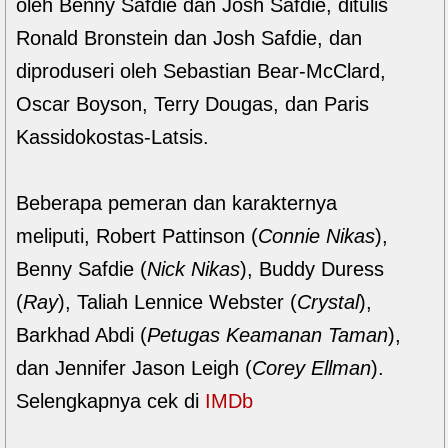
oleh Benny Safdie dan Josh Safdie, ditulis
Ronald Bronstein dan Josh Safdie, dan
diproduseri oleh Sebastian Bear-McClard,
Oscar Boyson, Terry Dougas, dan Paris
Kassidokostas-Latsis.
Beberapa pemeran dan karakternya
meliputi, Robert Pattinson (
Connie Nikas
),
Benny Safdie (
Nick Nikas
), Buddy Duress
(
Ray
), Taliah Lennice Webster (
Crystal
),
Barkhad Abdi (
Petugas Keamanan Taman
),
dan Jennifer Jason Leigh (
Corey Ellman
).
Selengkapnya cek di
IMDb