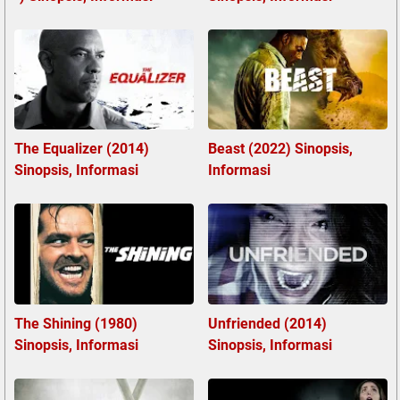
The Equalizer (2014)
Beast (2022) Sinopsis,
Sinopsis, Informasi
Informasi
The Shining (1980)
Unfriended (2014)
Sinopsis, Informasi
Sinopsis, Informasi