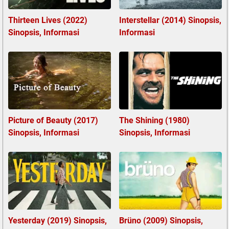
Thirteen Lives (2022)
Interstellar (2014) Sinopsis,
Sinopsis, Informasi
Informasi
Picture of Beauty (2017)
The Shining (1980)
Sinopsis, Informasi
Sinopsis, Informasi
Yesterday (2019) Sinopsis,
Brüno (2009) Sinopsis,