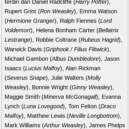
terdiri dari Daniel Radcliffe (
Harry Potter
),
Rupert Grint (
Ron Weasley
), Emma Watson
(
Hermione Granger
), Ralph Fiennes (
Lord
Voldemort
), Helena Bonham Carter (
Bellatrix
Lestrange
), Robbie Coltrane (
Rubeus Hagrid
),
Warwick Davis (
Griphook / Filius Flitwick
),
Michael Gambon (
Albus Dumbledore
), Jason
Isaacs (
Lucius Malfoy
), Alan Rickman
(
Severus Snape
), Julie Walters (
Molly
Weasley
), Bonnie Wright (
Ginny Weasley
),
Maggie Smith (
Minerva McGonagall
), Evanna
Lynch (
Luna Lovegood
), Tom Felton (
Draco
Malfoy
), Matthew Lewis (
Neville Longbottom
),
Mark Williams (
Arthur Weasley
), James Phelps