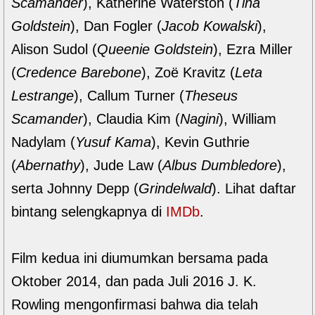
Scamander
), Katherine Waterston (
Tina
Goldstein
), Dan Fogler (
Jacob Kowalski
),
Alison Sudol (
Queenie Goldstein
), Ezra Miller
(
Credence Barebone
), Zoë Kravitz (
Leta
Lestrange
), Callum Turner (
Theseus
Scamander
), Claudia Kim (
Nagini
), William
Nadylam (
Yusuf Kama
), Kevin Guthrie
(
Abernathy
), Jude Law (
Albus Dumbledore
),
serta Johnny Depp (
Grindelwald
). Lihat daftar
bintang selengkapnya di
IMDb
.
Film kedua ini diumumkan bersama pada
Oktober 2014, dan pada Juli 2016 J. K.
Rowling mengonfirmasi bahwa dia telah