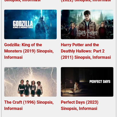
Godzilla: King of the
Harry Potter and the
Monsters (2019) Sinopsis,
Deathly Hallows: Part 2
Informasi
(2011) Sinopsis, Informasi
The Craft (1996) Sinopsis,
Perfect Days (2023)
Informasi
Sinopsis, Informasi