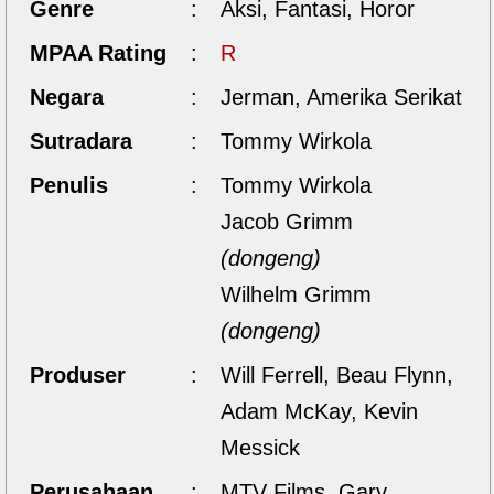
Genre
:
Aksi, Fantasi, Horor
MPAA Rating
:
R
Negara
:
Jerman, Amerika Serikat
Sutradara
:
Tommy Wirkola
Penulis
:
Tommy Wirkola
Jacob Grimm
(dongeng)
Wilhelm Grimm
(dongeng)
Produser
:
Will Ferrell, Beau Flynn,
Adam McKay, Kevin
Messick
Perusahaan
:
MTV Films, Gary