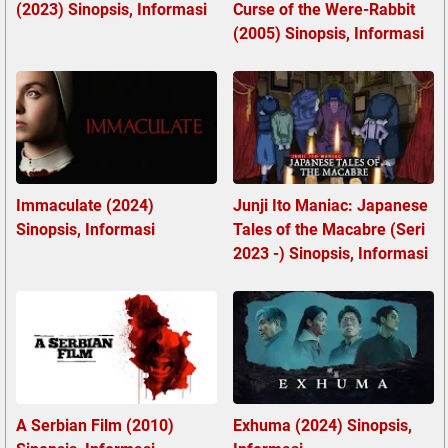
(2023) Sinopsis, Informasi
Curse of the Were-Rabbit
(2005) Sinopsis, Informasi
Immaculate (2024)
Junji Ito Maniac: Japanese
Sinopsis, Informasi
Tales of the Macabre (Seri
2023 -) Sinopsis, Informasi
A Serbian Film (2010)
Exhuma (2024) Sinopsis,