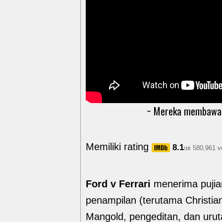
~ Mereka membawa m
Memiliki rating
8.1
580,961 v
/10
Ford v Ferrari
menerima pujian
penampilan (terutama Christi
Mangold, pengeditan, dan uruta