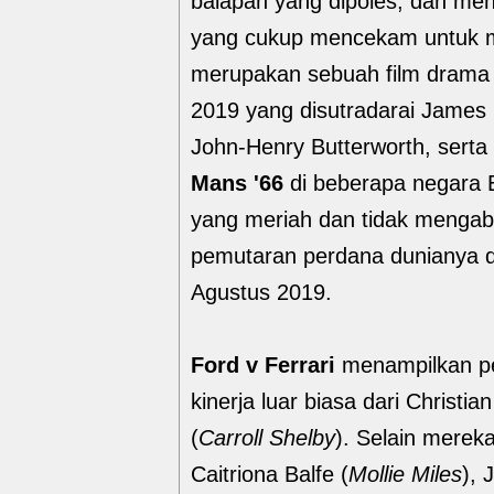
balapan yang dipoles, dan m
yang cukup mencekam untuk m
merupakan sebuah film drama 
2019 yang disutradarai James M
John-Henry Butterworth, serta
Mans '66
di beberapa negara E
yang meriah dan tidak mengaba
pemutaran perdana dunianya di 
Agustus 2019.
Ford v Ferrari
menampilkan pe
kinerja luar biasa dari Christian
(
Carroll Shelby
). Selain mereka
Caitriona Balfe (
Mollie Miles
), 