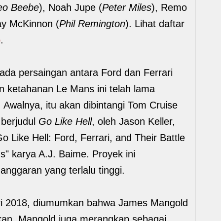
eo Beebe
), Noah Jupe (
Peter Miles
), Remo
Ray McKinnon (
Phil Remington
). Lihat daftar
b
.
ada persaingan antara Ford dan Ferrari
 ketahanan Le Mans ini telah lama
. Awalnya, itu akan dibintangi Tom Cruise
i berjudul
Go Like Hell
, oleh Jason Keller,
o Like Hell: Ford, Ferrari, and Their Battle
" karya A.J. Baime. Proyek ini
anggaran yang terlalu tinggi.
ari 2018, diumumkan bahwa James Mangold
hkan. Mangold juga merangkap sebagai