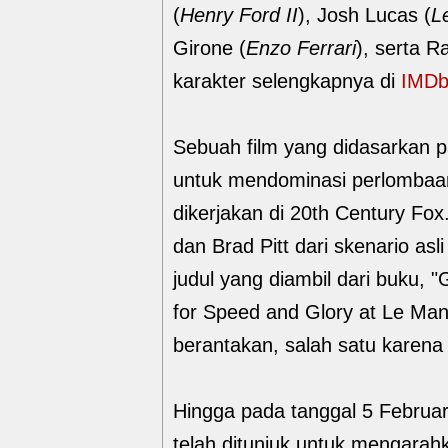
(
Henry Ford II
), Josh Lucas (
L
Girone (
Enzo Ferrari
), serta 
karakter selengkapnya di
IMD
Sebuah film yang didasarkan p
untuk mendominasi perlombaan
dikerjakan di 20th Century Fox
dan Brad Pitt dari skenario asl
judul yang diambil dari buku, "G
for Speed and Glory at Le Mans
berantakan, salah satu karena 
Hingga pada tanggal 5 Febru
telah ditunjuk untuk mengara