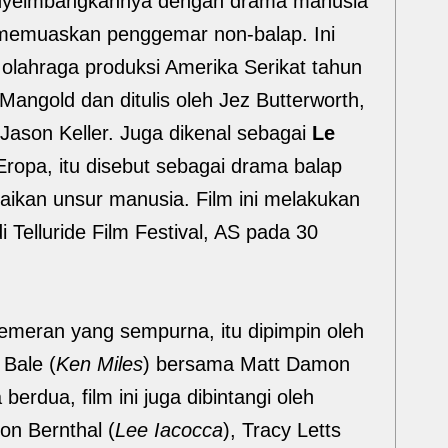
enyeimbangkannya dengan drama manusia
emuaskan penggemar non-balap. Ini
olahraga produksi Amerika Serikat tahun
angold dan ditulis oleh Jez Butterworth,
 Jason Keller. Juga dikenal sebagai
Le
ropa, itu disebut sebagai drama balap
ikan unsur manusia. Film ini melakukan
Telluride Film Festival, AS pada 30
meran yang sempurna, itu dipimpin oleh
 Bale (
Ken Miles
) bersama Matt Damon
 berdua, film ini juga dibintangi oleh
Jon Bernthal (
Lee Iacocca
), Tracy Letts