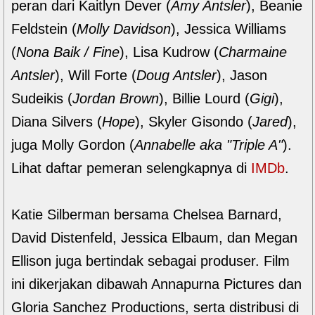
peran dari Kaitlyn Dever (
Amy Antsler
), Beanie
Feldstein (
Molly Davidson
), Jessica Williams
(
Nona Baik / Fine
), Lisa Kudrow (
Charmaine
Antsler
), Will Forte (
Doug Antsler
), Jason
Sudeikis (
Jordan Brown
), Billie Lourd (
Gigi
),
Diana Silvers (
Hope
), Skyler Gisondo (
Jared
),
juga Molly Gordon (
Annabelle aka "Triple A"
).
Lihat daftar pemeran selengkapnya di
IMDb
.
Katie Silberman bersama Chelsea Barnard,
David Distenfeld, Jessica Elbaum, dan Megan
Ellison juga bertindak sebagai produser. Film
ini dikerjakan dibawah Annapurna Pictures dan
Gloria Sanchez Productions, serta distribusi di