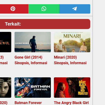
Terkait:
23)
Gone Girl (2014)
Minari (2020)
rmasi
Sinopsis, Informasi
Sinopsis, Informasi
2020)
Batman Forever
The Angry Black Girl