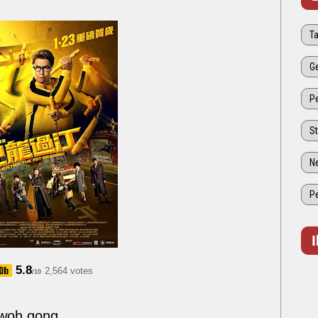
5.8
2,564 votes
/10
gwoh gong