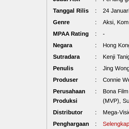
Tanggal Rilis
:
24 Januar
Genre
:
Aksi, Kom
MPAA Rating
:
-
Negara
:
Hong Kon
Sutradara
:
Kenji Tani
Penulis
:
Jing Won
Produser
:
Connie Wo
Perusahaan
:
Bona Film
Produksi
(MVP), Su
Distributor
:
Mega-Visi
Penghargaan
:
Selengkap